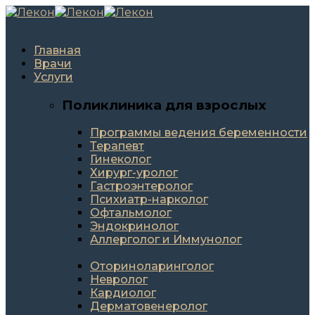
Главная
Врачи
Услуги
Поликлиника для взрослых
Программы ведения беременности
Терапевт
Гинеколог
Хирург-уролог
Гастроэнтеролог
Психиатр-нарколог
Офтальмолог
Эндокринолог
Аллерголог и Иммунолог
Оториноларинголог
Невролог
Кардиолог
Дерматовенеролог