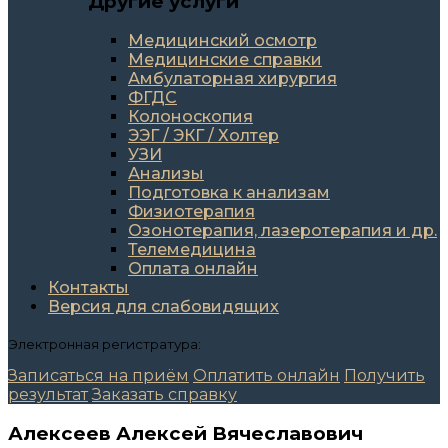
Другие услуги
Медицинский осмотр
Медицинские справки
Амбулаторная хирургия
ФГДС
Колоноскопия
ЭЭГ / ЭКГ / Холтер
УЗИ
Анализы
Подготовка к анализам
Физиотерапия
Озонотерапия, лазеротерапия и др.
Телемедицина
Оплата онлайн
Контакты
Версия для слабовидящих
Электронная регистратура:
Записаться на приём
Оплатить онлайн
Получить
результат
Заказать справку
Алексеев Алексей Вячеславович