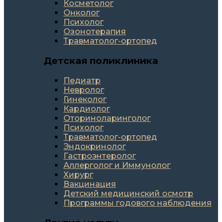
Косметолог
Онколог
Психолог
Озонотерапия
Травматолог-ортопед
Детская поликлиника
Педиатр
Невролог
Гинеколог
Кардиолог
Оториноларинголог
Психолог
Травматолог-ортопед
Эндокринолог
Гастроэнтеролог
Аллерголог и Иммунолог
Хирург
Вакцинация
Детский медицинский осмотр
Программы годового наблюдения