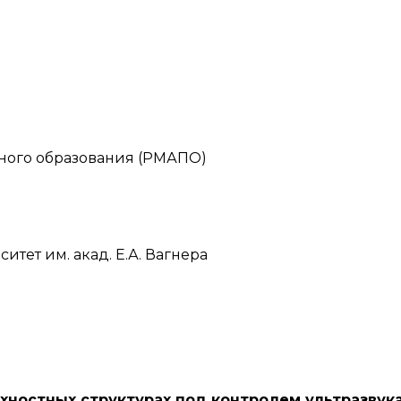
ного образования (РМАПО)
ет им. акад. Е.А. Вагнера
хностных структурах под контролем ультразвук