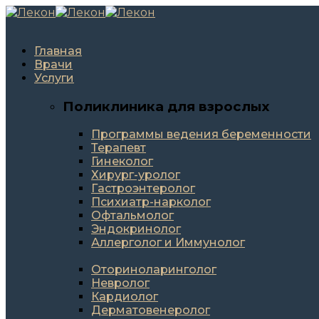
Главная
Врачи
Услуги
Поликлиника для взрослых
Программы ведения беременности
Терапевт
Гинеколог
Хирург-уролог
Гастроэнтеролог
Психиатр-нарколог
Офтальмолог
Эндокринолог
Аллерголог и Иммунолог
Оториноларинголог
Невролог
Кардиолог
Дерматовенеролог