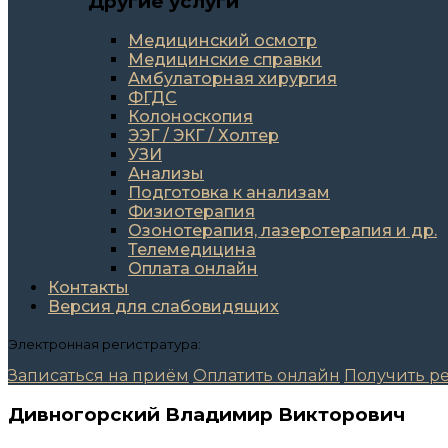
Другие услуги
Медицинский осмотр
Медицинские справки
Амбулаторная хирургия
ФГДС
Колоноскопия
ЭЭГ / ЭКГ / Холтер
УЗИ
Анализы
Подготовка к анализам
Физиотерапия
Озонотерапия, лазеротерапия и др.
Телемедицина
Оплата онлайн
Контакты
Версия для слабовидящих
Электронная регистратура:
Записаться на приём
Оплатить онлайн
Получить ре
Дивногорский Владимир Викторович