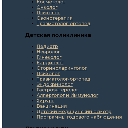
Косметолог
Онколог
Психолог
Озонотерапия
Травматолог-ортопед
Детская поликлиника
Педиатр
Невролог
Гинеколог
Кардиолог
Оториноларинголог
Психолог
Травматолог-ортопед
Эндокринолог
Гастроэнтеролог
Аллерголог и Иммунолог
Хирург
Вакцинация
Детский медицинский осмотр
Программы годового наблюдения