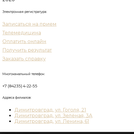
Электронная регистратура:
Записаться на прием
Телемедицина
Оплатить онлайн
Получить результат
Заказать справку
Многоканальный телефон:
+7 (84235) 4-22-55
Адреса филиалов:
Димитровград, ул. Гоголя, 21
Димитровград, ул. Зелёная, 3А
Димитровград, ул. Ленина, 61
Следите за новостями: