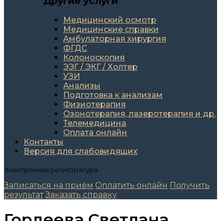
Другие услуги
Медицинский осмотр
Медицинские справки
Амбулаторная хирургия
ФГДС
Колоноскопия
ЭЭГ / ЭКГ / Холтер
УЗИ
Анализы
Подготовка к анализам
Физиотерапия
Озонотерапия, лазеротерапия и др.
Телемедицина
Оплата онлайн
Контакты
Версия для слабовидящих
Электронная регистратура:
Записаться на приём
Оплатить онлайн
Получить
результат
Заказать справку
Гордеева Светлана