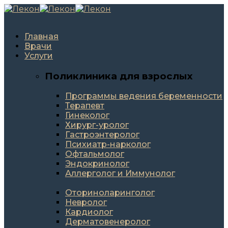
Главная
Врачи
Услуги
Поликлиника для взрослых
Программы ведения беременности
Терапевт
Гинеколог
Хирург-уролог
Гастроэнтеролог
Психиатр-нарколог
Офтальмолог
Эндокринолог
Аллерголог и Иммунолог
Оториноларинголог
Невролог
Кардиолог
Дерматовенеролог