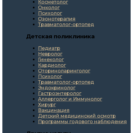
Косметолог
Онколог
Психолог
Озонотерапия
Травматолог-ортопед
Детская поликлиника
Педиатр
Невролог
Гинеколог
Кардиолог
Оториноларинголог
Психолог
Травматолог-ортопед
Эндокринолог
Гастроэнтеролог
Аллерголог и Иммунолог
Хирург
Вакцинация
Детский медицинский осмотр
Программы годового наблюдения