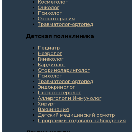
Косметолог
Онколог
Психолог
Озонотерапия
Травматолог-ортопед
Детская поликлиника
Педиатр
Невролог
Гинеколог
Кардиолог
Оториноларинголог
Психолог
Травматолог-ортопед
Эндокринолог
Гастроэнтеролог
Аллерголог и Иммунолог
Хирург
Вакцинация
Детский медицинский осмотр
Программы годового наблюдения