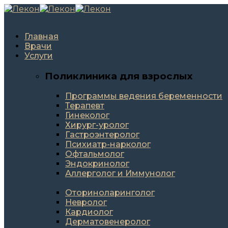
Главная
Врачи
Услуги
Поликлиника для взрослых
Программы ведения беременности
Терапевт
Гинеколог
Хирург-уролог
Гастроэнтеролог
Психиатр-нарколог
Офтальмолог
Эндокринолог
Аллерголог и Иммунолог
Оториноларинголог
Невролог
Кардиолог
Дерматовенеролог