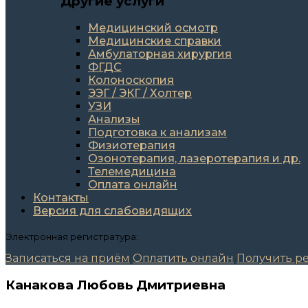
Другие услуги
Медицинский осмотр
Медицинские справки
Амбулаторная хирургия
ФГДС
Колоноскопия
ЭЭГ / ЭКГ / Холтер
УЗИ
Анализы
Подготовка к анализам
Физиотерапия
Озонотерапия, лазеротерапия и др.
Телемедицина
Оплата онлайн
Контакты
Версия для слабовидящих
Электронная регистратура:
Записаться на приём
Оплатить онлайн
Получить ре
Канакова Любовь Дмитриевна