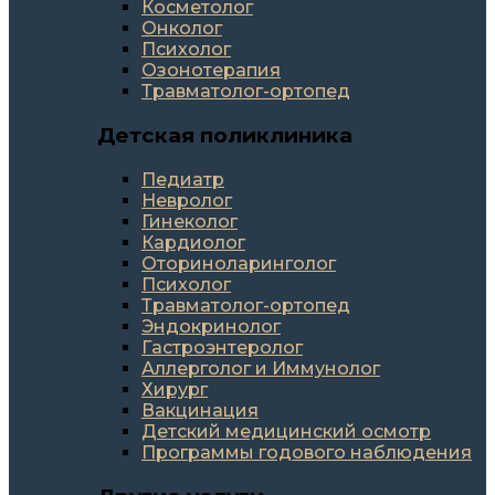
Косметолог
Онколог
Психолог
Озонотерапия
Травматолог-ортопед
Детская поликлиника
Педиатр
Невролог
Гинеколог
Кардиолог
Оториноларинголог
Психолог
Травматолог-ортопед
Эндокринолог
Гастроэнтеролог
Аллерголог и Иммунолог
Хирург
Вакцинация
Детский медицинский осмотр
Программы годового наблюдения