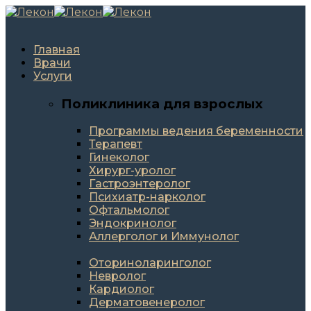
Главная
Врачи
Услуги
Поликлиника для взрослых
Программы ведения беременности
Терапевт
Гинеколог
Хирург-уролог
Гастроэнтеролог
Психиатр-нарколог
Офтальмолог
Эндокринолог
Аллерголог и Иммунолог
Оториноларинголог
Невролог
Кардиолог
Дерматовенеролог