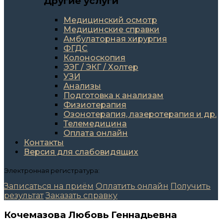
Другие услуги
Медицинский осмотр
Медицинские справки
Амбулаторная хирургия
ФГДС
Колоноскопия
ЭЭГ / ЭКГ / Холтер
УЗИ
Анализы
Подготовка к анализам
Физиотерапия
Озонотерапия, лазеротерапия и др.
Телемедицина
Оплата онлайн
Контакты
Версия для слабовидящих
Электронная регистратура:
Записаться на приём
Оплатить онлайн
Получить
результат
Заказать справку
Кочемазова Любовь Геннадьевна