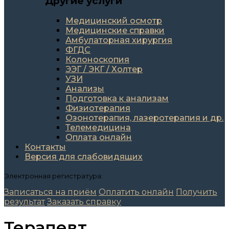
Другие услуги
Медицинский осмотр
Медицинские справки
Амбулаторная хирургия
ФГДС
Колоноскопия
ЭЭГ / ЭКГ / Холтер
УЗИ
Анализы
Подготовка к анализам
Физиотерапия
Озонотерапия, лазеротерапия и др.
Телемедицина
Оплата онлайн
Контакты
Версия для слабовидящих
Электронная регистратура:
Записаться на приём
Оплатить онлайн
Получить
результат
Заказать справку
Терапевт