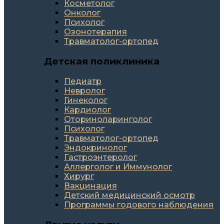
Косметолог
Онколог
Психолог
Озонотерапия
Травматолог-ортопед
Детская поликлиника
Педиатр
Невролог
Гинеколог
Кардиолог
Оториноларинголог
Психолог
Травматолог-ортопед
Эндокринолог
Гастроэнтеролог
Аллерголог и Иммунолог
Хирург
Вакцинация
Детский медицинский осмотр
Программы годового наблюдения