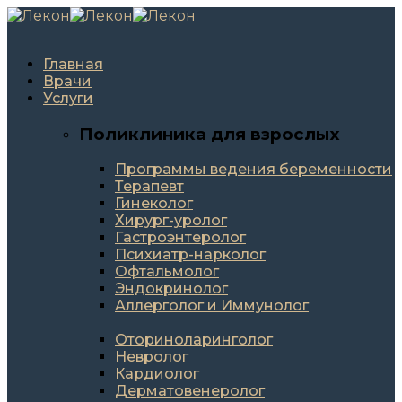
Главная
Врачи
Услуги
Поликлиника для взрослых
Программы ведения беременности
Терапевт
Гинеколог
Хирург-уролог
Гастроэнтеролог
Психиатр-нарколог
Офтальмолог
Эндокринолог
Аллерголог и Иммунолог
Оториноларинголог
Невролог
Кардиолог
Дерматовенеролог