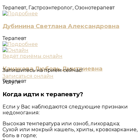
Терапевт, Гастроэнтеролог, Озонотерапевт
Дубинина Светлана Александровна
Терапевт
Ведёт приёмы онлайн
Канакова Любовь Дмитриевна
Запишитесь на приём сейчас!
Записаться онлайн
Терапевт
Услуги
Когда идти к терапевту?
Если у Вас наблюдаются следующие признаки
недомогания:
Высокая температура или озноб, лихорадка;
Cухой или мокрый кашель, хрипы, кровохаркание,
боль в горле;