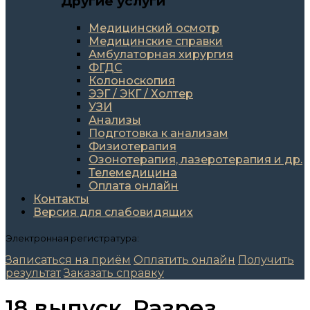
Другие услуги
Медицинский осмотр
Медицинские справки
Амбулаторная хирургия
ФГДС
Колоноскопия
ЭЭГ / ЭКГ / Холтер
УЗИ
Анализы
Подготовка к анализам
Физиотерапия
Озонотерапия, лазеротерапия и др.
Телемедицина
Оплата онлайн
Контакты
Версия для слабовидящих
Электронная регистратура:
Записаться на приём
Оплатить онлайн
Получить
результат
Заказать справку
18 выпуск. Разрез