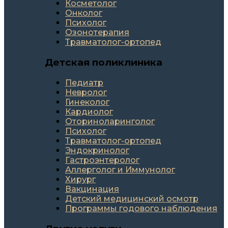
Косметолог
Онколог
Психолог
Озонотерапия
Травматолог-ортопед
Детская поликлиника
Педиатр
Невролог
Гинеколог
Кардиолог
Оториноларинголог
Психолог
Травматолог-ортопед
Эндокринолог
Гастроэнтеролог
Аллерголог и Иммунолог
Хирург
Вакцинация
Детский медицинский осмотр
Программы годового наблюдения