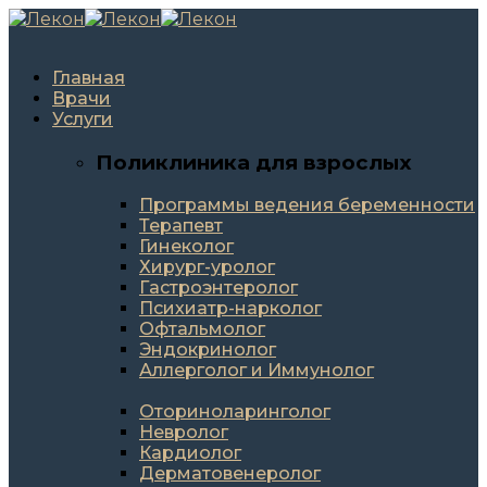
Главная
Врачи
Услуги
Поликлиника для взрослых
Программы ведения беременности
Терапевт
Гинеколог
Хирург-уролог
Гастроэнтеролог
Психиатр-нарколог
Офтальмолог
Эндокринолог
Аллерголог и Иммунолог
Оториноларинголог
Невролог
Кардиолог
Дерматовенеролог