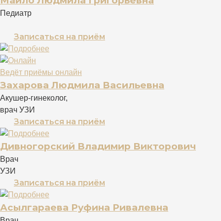
Майло Людмила Григорьевна
Педиатр
Записаться на приём
Ведёт приёмы онлайн
Захарова Людмила Васильевна
Акушер-гинеколог,
врач УЗИ
Записаться на приём
Дивногорский Владимир Викторович
Врач
УЗИ
Записаться на приём
Асылгараева Руфина Ривалевна
Врач