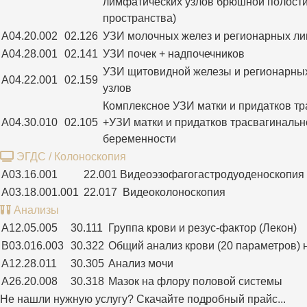
лимфатических узлов брюшной полост
пространства)
A04.20.002
02.126
УЗИ молочных желез и регионарных ли
A04.28.001
02.141
УЗИ почек + надпочечников
УЗИ щитовидной железы и регионарны
A04.22.001
02.159
узлов
Комплексное УЗИ матки и придатков т
A04.30.010
02.105
+УЗИ матки и придатков трасвагинальн
беременности
ЭГДС / Колоноскопия
A03.16.001
22.001
Видеоэзофагогастродуоденоскопия
A03.18.001.001
22.017
Видеоколоноскопия
Анализы
A12.05.005
30.111
Группа крови и резус-фактор (Лекон)
B03.016.003
30.322
Общий анализ крови (20 параметров) 
A12.28.011
30.305
Анализ мочи
A26.20.008
30.318
Мазок на флору половой системы
Не нашли нужную услугу?
Скачайте подробный прайс...