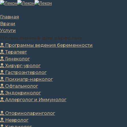
Главная
Врачи
Услуги
Поликлиника для взрослых
Программы ведения беременности
Терапевт
Гинеколог
Хирург-уролог
Гастроэнтеролог
Психиатр-нарколог
Офтальмолог
Эндокринолог
Аллерголог и Иммунолог
Оториноларинголог
Невролог
Кардиолог