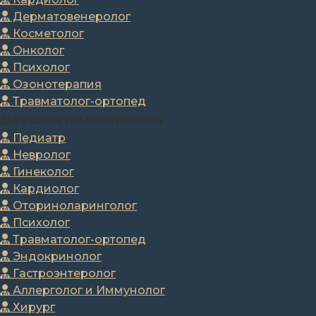
Дерматовенеролог
Косметолог
Онколог
Психолог
Озонотерапия
Травматолог-ортопед
Детская поликлиника
Педиатр
Невролог
Гинеколог
Кардиолог
Оториноларинголог
Психолог
Травматолог-ортопед
Эндокринолог
Гастроэнтеролог
Аллерголог и Иммунолог
Хирург